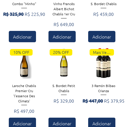
Combo "Minho"
Vinho Francês
S. Bordet Chablis
Albert Bichot
Preço normal
Preço promocional
Preço
R$ 325,90
R$ 225,90
R$ 459,00
Chablis 1er Cru
Preço
R$ 649,00
Adicionar
Adicionar
Adicionar
10% OFF
20% OFF
Mais Vendidos
Laroche Chablis
S. Bordet Petit
3 Ramón Bilbao
Premier Cru
Chablis
Crianza
'l'essence Des
Preço
Preço normal
Preço prom
R$ 329,00
R$ 447,00
R$ 379,95
Climats'
Preço
R$ 497,00
Adicionar
Adicionar
Adicionar