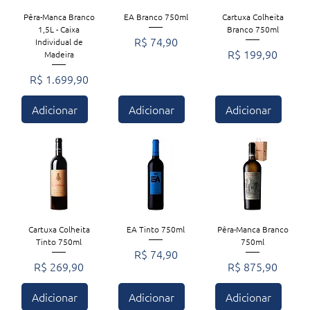
Pêra-Manca Branco
EA Branco 750ml
Cartuxa Colheita
1,5L - Caixa
Branco 750ml
Preço
R$ 74,90
Individual de
Preço
R$ 199,90
Madeira
Preço
R$ 1.699,90
Adicionar
Adicionar
Adicionar
Cartuxa Colheita
EA Tinto 750ml
Pêra-Manca Branco
Tinto 750ml
750ml
Preço
R$ 74,90
Preço
Preço
R$ 269,90
R$ 875,90
Adicionar
Adicionar
Adicionar