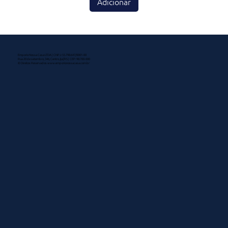
Adicionar
Emporio Nossa Casa LTDA | CNPJ: 55.798.647/0001-00
Rua 20 de setembro, 346, Centro, Ijuí/RS | CEP: 98.700-000
© Direitos Reservados
www.emporionossacasa.com.br