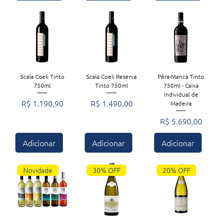
Scala Coeli Tinto
Scala Coeli Reserva
Pêra-Manca Tinto
750ml
Tinto 750ml
750ml - Caixa
Individual de
Preço
Preço
R$ 1.190,90
R$ 1.490,00
Madeira
Preço
R$ 5.690,00
Adicionar
Adicionar
Adicionar
Novidade
30% OFF
20% OFF