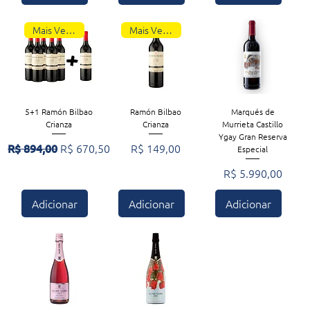
Mais Vendidos
Mais Vendidos
5+1 Ramón Bilbao
Ramón Bilbao
Marqués de
Crianza
Crianza
Murrieta Castillo
Ygay Gran Reserva
Preço normal
Preço promocional
Preço
R$ 894,00
R$ 670,50
R$ 149,00
Especial
Preço
R$ 5.990,00
Adicionar
Adicionar
Adicionar