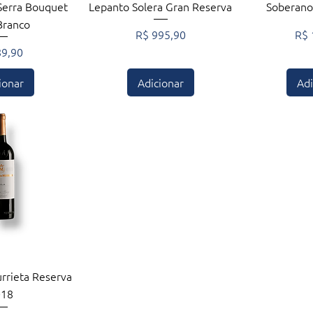
ção rápida
Visualização rápida
Visuali
Serra Bouquet
Lepanto Solera Gran Reserva
Soberano
Branco
Preço
Pre
R$ 995,90
R$ 
ço
89,90
ionar
Adicionar
Adi
ção rápida
rrieta Reserva
018