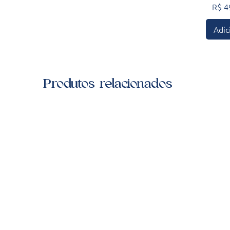
Preç
R$ 4
Adic
Produtos relacionados