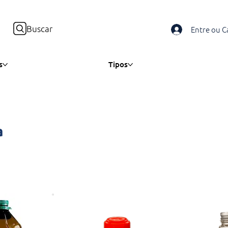
Buscar
Entre ou C
s
Tipos
a