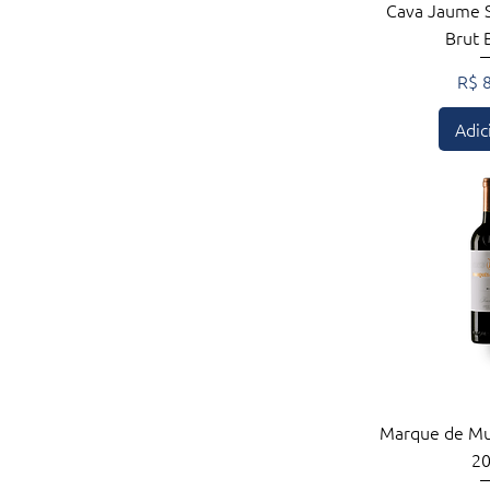
Visualiza
Cava Jaume 
Brut 
Pre
R$ 
Adic
Visualiza
Marque de Mu
2