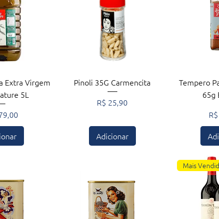
ção rápida
Visualização rápida
Visuali
va Extra Virgem
Pinoli 35G Carmencita
Tempero Par
ature 5L
65g 
Preço
R$ 25,90
o
Pr
79,00
R$
ionar
Adicionar
Adi
Mais Vendi