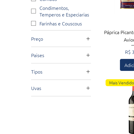
Condimentos,
Temperos e Especiarias
Farinhas e Couscous
Visualiza
Páprica Pican
Preço
Avio
Pre
R$ 
Paises
R$ 25
R$ 5.990
Adic
Espanha
Tipos
Itália
Blends
Mais Vendido
Uvas
Brancos
Blends
Espumantes
Tempranillo
Rosés
Tintos