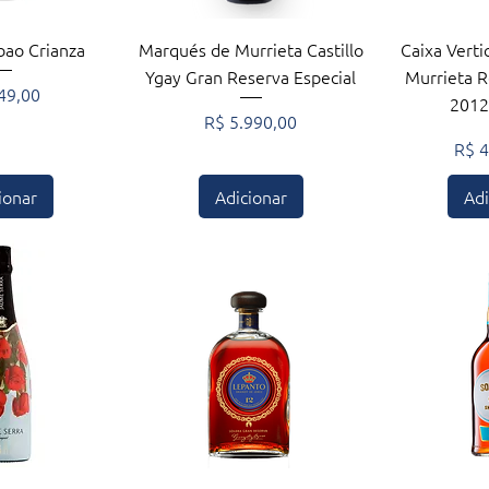
ção rápida
Visualização rápida
Visuali
bao Crianza
Marqués de Murrieta Castillo
Caixa Verti
Ygay Gran Reserva Especial
Murrieta R
o
49,00
2012
Preço
R$ 5.990,00
Preç
R$ 4
ionar
Adicionar
Adi