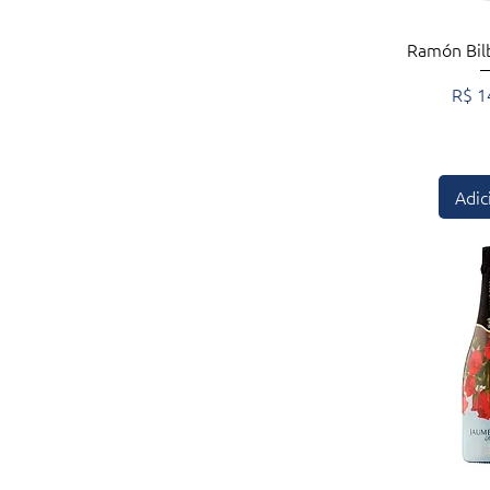
Visualiza
Ramón Bil
Preç
R$ 1
Adic