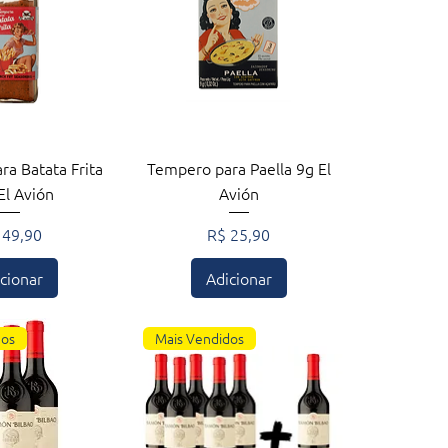
zação rápida
Visualização rápida
a Batata Frita
Tempero para Paella 9g El
El Avión
Avión
eço
Preço
 49,90
R$ 25,90
cionar
Adicionar
dos
Mais Vendidos