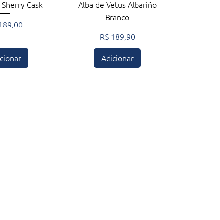
zação rápida
Visualização rápida
 Sherry Cask
Alba de Vetus Albariño
Branco
ço
189,00
Preço
R$ 189,90
cionar
Adicionar