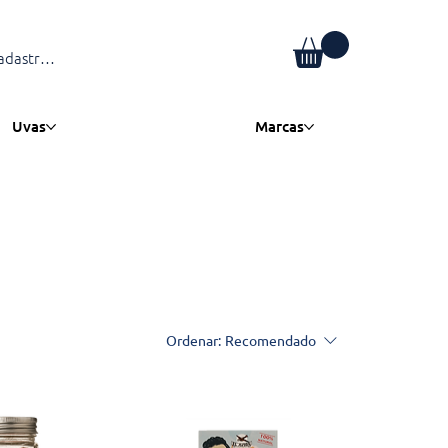
adastre-se
Uvas
Marcas
Ordenar:
Recomendado