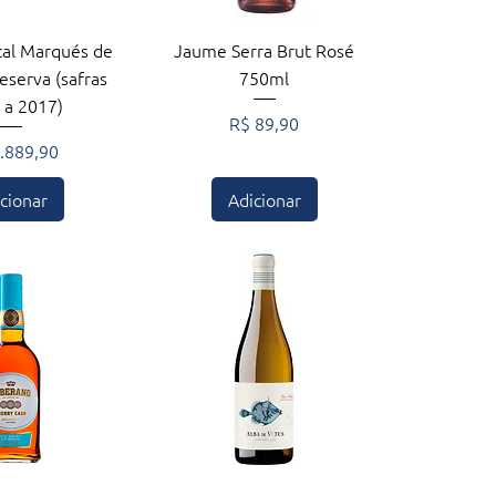
zação rápida
Visualização rápida
cal Marqués de
Jaume Serra Brut Rosé
eserva (safras
750ml
 a 2017)
Preço
R$ 89,90
o
.889,90
cionar
Adicionar