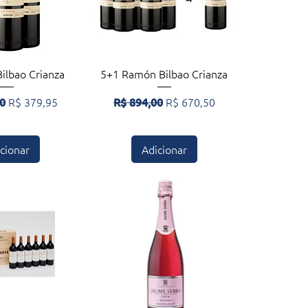
zação rápida
Visualização rápida
ilbao Crianza
5+1 Ramón Bilbao Crianza
rmal
Preço promocional
Preço normal
Preço promocional
00
R$ 379,95
R$ 894,00
R$ 670,50
cionar
Adicionar