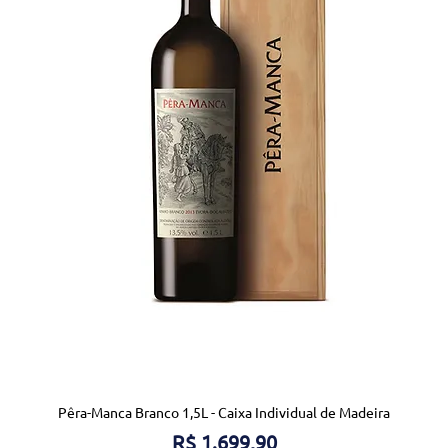
Pêra-Manca Branco 1,5L - Caixa Individual de Madeira
Preço
R$ 1.699,90