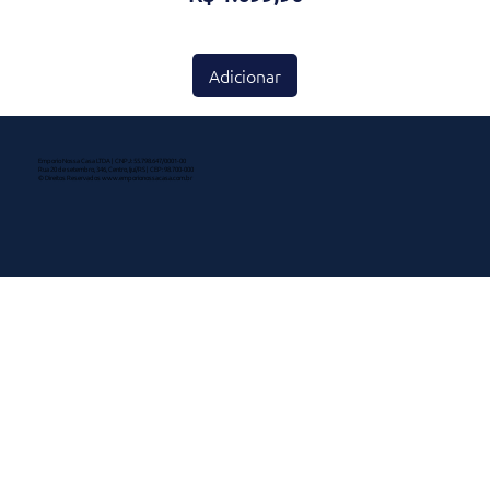
Adicionar
Emporio Nossa Casa LTDA | CNPJ: 55.798.647/0001-00
Rua 20 de setembro, 346, Centro, Ijuí/RS | CEP: 98.700-000
© Direitos Reservados
www.emporionossacasa.com.br