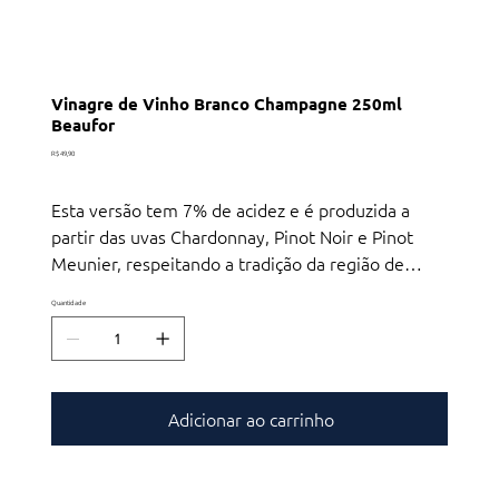
Vinagre de Vinho Branco Champagne 250ml
Beaufor
Preço
R$ 49,90
Esta versão tem 7% de acidez e é produzida a
partir das uvas Chardonnay, Pinot Noir e Pinot
Meunier, respeitando a tradição da região de
Champagne. Envelhecido durante 21 anos nas
Quantidade
barricas de roble, oferece refino e um aroma
amadeirado, que faz dele um produto único no
mercado. Harmoniza com diversos pratos, como
salmão, medalhões de porco, salada com pera e,
Adicionar ao carrinho
até, cocktail de camarão!