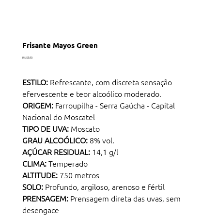
Frisante Mayos Green
Preço
R$ 55,90
ESTILO:
Refrescante, com discreta sensação
efervescente e teor alcoólico moderado.
ORIGEM:
Farroupilha - Serra Gaúcha - Capital
Nacional do Moscatel
TIPO DE UVA:
Moscato
GRAU ALCOÓLICO:
8% vol.
AÇÚCAR RESIDUAL:
14,1 g/l
CLIMA:
Temperado
ALTITUDE:
750 metros
SOLO:
Profundo, argiloso, arenoso e fértil
PRENSAGEM:
Prensagem direta das uvas, sem
desengace