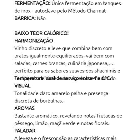
FERMENTAÇÃO:
Única fermentação em tanques
de inox - autoclave pelo Método Charmat
BARRICA:
Não
BAIXO TEOR CALÓRICO!
HARMONIZAÇÃO
Vinho discreto e leve que combina bem com
pratos igualmente equilibrados, vai bem com
saladas, carnes brancas, culinária japonesa,
perfeito para os sabores suaves dos shachimis e
sushis, e toda variedade de peixes e frutos do
Temperatura ideal de serviço entre 4 e 6ºC.
mar.
VISUAL
Tonalidade claro amarelo palha e presença
discreta de borbulhas.
AROMAS
Bastante aromático, revelando notas frutadas de
pêssego, limão, maçã verde e notas florais.
PALADAR
A leveza e o frescor são as características mais