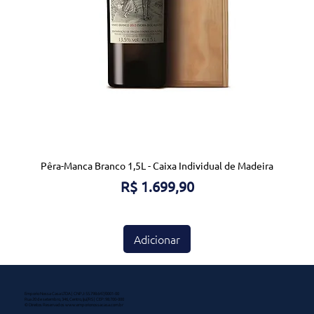
Pêra-Manca Branco 1,5L - Caixa Individual de Madeira
Preço
R$ 1.699,90
Adicionar
Emporio Nossa Casa LTDA | CNPJ: 55.798.647/0001-00
Rua 20 de setembro, 346, Centro, Ijuí/RS | CEP: 98.700-000
© Direitos Reservados
www.emporionossacasa.com.br