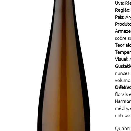
Uva
: Ri
Região
País
: A
Produt
Armaze
sobre s
Teor al
Temper
Visual
:
Gustati
nunces 
volumos
frescor
Olfativ
florais 
Harmon
média, 
untuoso
ervas f
Quanti
peixe c