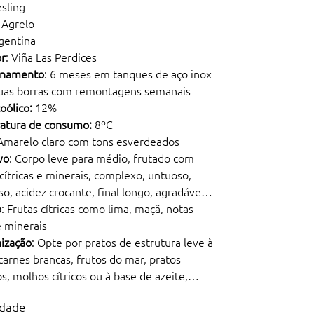
esling
: Agrelo
rgentina
or
: Viña Las Perdices
namento
: 6 meses em tanques de aço inox
uas borras com remontagens semanais
coólico:
12%
atura de consumo:
8ºC
 Amarelo claro com tons esverdeados
vo
: Corpo leve para médio, frutado com
cítricas e minerais, complexo, untuoso,
o, acidez crocante, final longo, agradável
o
: Frutas cítricas como lima, maçã, notas
e minerais
ização
: Opte por pratos de estrutura leve à
carnes brancas, frutos do mar, pratos
s, molhos cítricos ou à base de azeite,
rescas ou queijos cremosos. Dicas: filé de
dade
om molho de alcaparras, coxinha de frango,