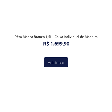
Pêra-Manca Branco 1,5L - Caixa Individual de Madeira
Visualização rápida
Preço
R$ 1.699,90
Adicionar