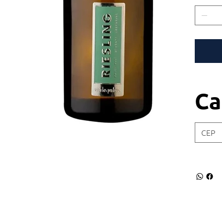
bacalho
palmito
Ca