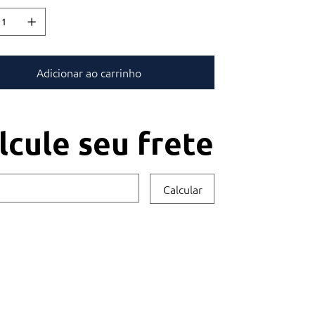
ada, torresmo de rolo, carpaccio de
.
Adicionar ao carrinho
lcule seu frete
Calcular