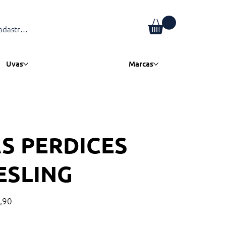
adastre-se
Uvas
Marcas
S PERDICES
ESLING
,90