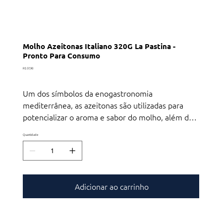
Molho Azeitonas Italiano 320G La Pastina -
Pronto Para Consumo
Preço
R$ 37,90
Um dos símbolos da enogastronomia
mediterrânea, as azeitonas são utilizadas para
potencializar o aroma e sabor do molho, além de
adicionar um toque de textura. Molho elaborado
Quantidade
com tomates 100% italianos, azeite de oliva
extravirgem e azeitonas pretas e verdes, além de
não ter adição de açúcares ou corantes. Sua
fabricação é muito similar à artesanal, justamente
Adicionar ao carrinho
para remeter aos típicos molhos preparados pelas
mammas italianas.