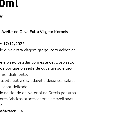
0ml
90
 Azeite de Oliva Extra Virgem Koronis
e: 17/12/2025
de oliva extra virgem grego, com acidez de
eie o seu paladar com este delicioso sabor
da por que o azeite de oliva grego é tão
 mundialmente.
 azeite extra é saudável e deixa sua salada
sabor delicado.
do na cidade de Katerini na Grécia por uma
ores fabricas processadoras de azeitonas
 a
topoulos.
 máxima 0,5%