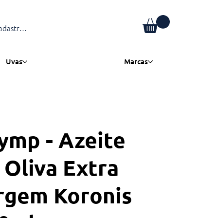
adastre-se
Uvas
Marcas
ymp - Azeite
 Oliva Extra
rgem Koronis