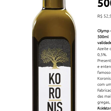
50
Preço
R$ 52,
Olymp -
500ml
validad
Azeite 
0,5%.
Present
e enten
famoso
Koronis
com um 
Fabrica
das mai
gregas,
Konstan
Acidez