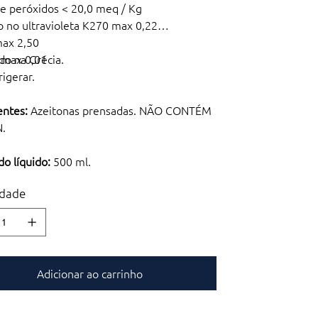
de peróxidos < 20,0 meq / Kg
o no ultravioleta K270 max 0,22
max 2,50
 max 0,01
do na Grécia.
rigerar.
entes:
Azeitonas prensadas. NÃO CONTÉM
.
o líquido:
500 ml.
dade
Adicionar ao carrinho