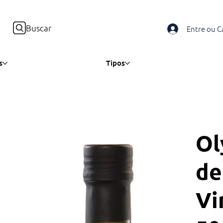
Buscar
Entre ou C
s
Tipos
Ol
de
Vi