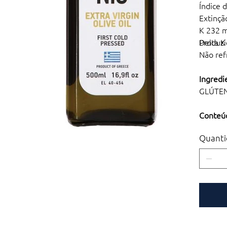
Índice 
Extinçã
K 232 
Delta K
Produzi
Não ref
Ingredi
GLÚTEN
Conteúd
Quanti