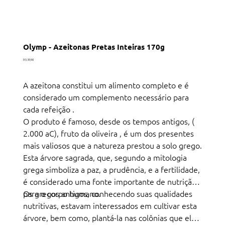
Olymp - Azeitonas Pretas Inteiras 170g
Preço
R$ 39,90
A azeitona constitui um alimento completo e é
considerado um complemento necessário para
cada refeição .
O produto é famoso, desde os tempos antigos, (
2.000 aC), fruto da oliveira , é um dos presentes
mais valiosos que a natureza prestou a solo grego.
Esta árvore sagrada, que, segundo a mitologia
grega simboliza a paz, a prudência, e a fertilidade,
é considerado uma fonte importante de nutrição
para o corpo humano.
Os gregos antigos, conhecendo suas qualidades
nutritivas, estavam interessados em cultivar esta
árvore, bem como, plantá-la nas colônias que eles