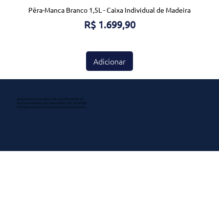
Pêra-Manca Branco 1,5L - Caixa Individual de Madeira
Preço
R$ 1.699,90
Adicionar
Emporio Nossa Casa LTDA | CNPJ: 55.798.647/0001-00
Rua 20 de setembro, 346, Centro, Ijuí/RS | CEP: 98.700-000
© Direitos Reservados
www.emporionossacasa.com.br