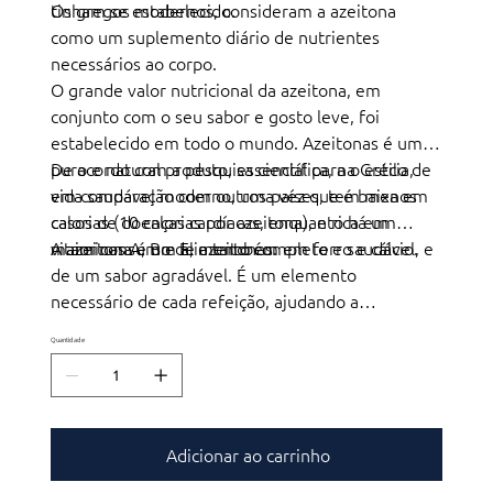
tinham se estabelecido.
Os gregos modernos, consideram a azeitona
como um suplemento diário de nutrientes
necessários ao corpo.
O grande valor nutricional da azeitona, em
conjunto com o seu sabor e gosto leve, foi
estabelecido em todo o mundo. Azeitonas é um,
puro e natural produto, essencial para o estilo de
De acordo com a pesquisa científica, na Grécia,
vida saudável moderno, uma vez que é baixa em
em comparação com outros países, tem menos
calorias (10 calorias por azeitona), e rica em
casos de doenças cardíacas, enquanto há um
vitaminas A, B e E, e também em ferro e cálcio.
maior consumo de azeitonas.
A azeitona é um alimento completo e saudável, e
de um sabor agradável. É um elemento
necessário de cada refeição, ajudando a
proporcionar uma vida longa e saudável.
Quantidade
Adicionar ao carrinho