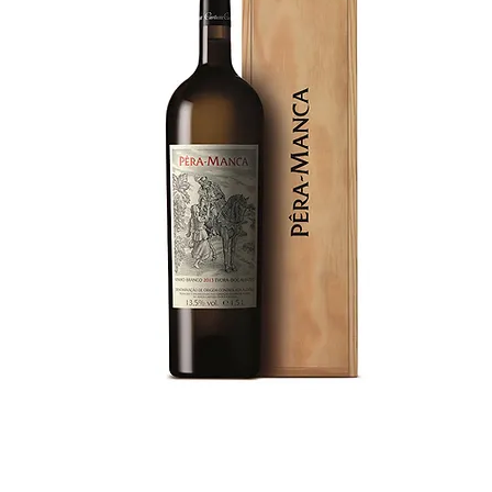
Este vinho a cada safra é elaborado com a
melhor uva da colheita, que não seja uma
variedade típica do Alentejo.
Em 2021, destaca-se pela colheita excepcional
de Syrah.
As uvas foram cuidadosamente selecionadas
e transportadas para a adega, onde passaram
por uma maceração pré-fermentativa a frio,
seguida de fermentação alcoólica a 28ºC e
maceração prolongada. Após o processo, o
vinho estagiou por 15 meses em barricas
novas de carvalho francês.
Premiação:
2021 - 93 pontos Robert Parker