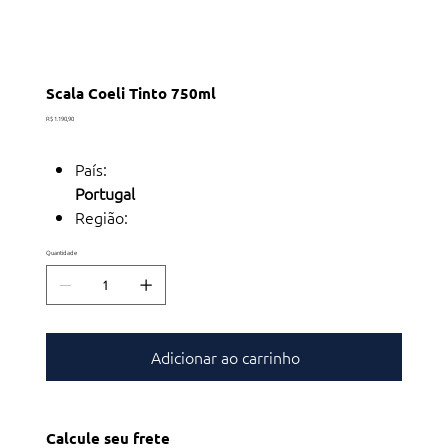
Scala Coeli Tinto 750ml
Preço
R$ 1.190,90
País:
Portugal
Região:
Alentejo
Quantidade
Sub-região:
Évora
Safra:
2021
Adicionar ao carrinho
Teor Alcoólico:
15,0
Tipo:
Tinto
Calcule seu frete