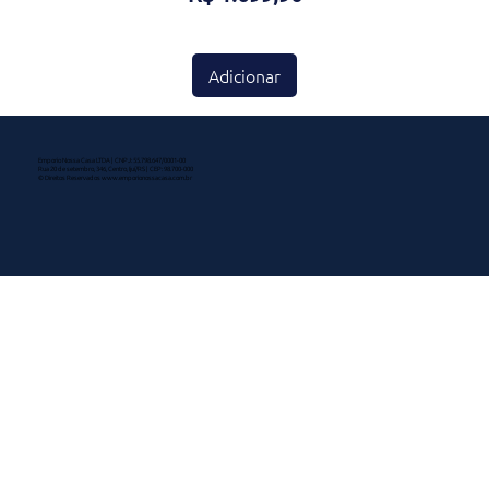
Adicionar
Emporio Nossa Casa LTDA | CNPJ: 55.798.647/0001-00
Rua 20 de setembro, 346, Centro, Ijuí/RS | CEP: 98.700-000
© Direitos Reservados
www.emporionossacasa.com.br