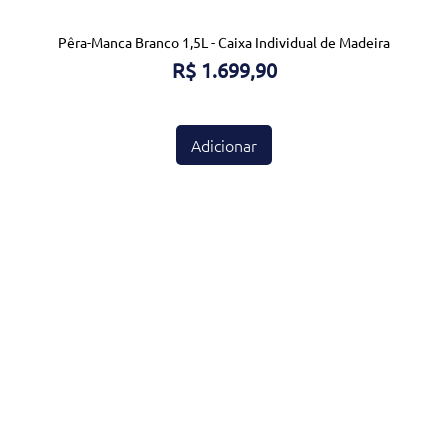
Pêra-Manca Branco 1,5L - Caixa Individual de Madeira
Visualização rápida
Preço
R$ 1.699,90
Adicionar