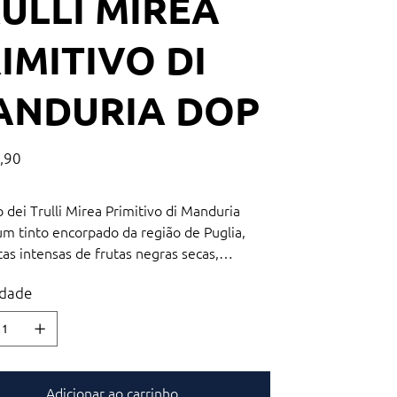
ULLI MIREA
IMITIVO DI
ANDURIA DOP
,90
 dei Trulli Mirea Primitivo di Manduria
m tinto encorpado da região de Puglia,
as intensas de frutas negras secas,
, especiarias e chocolate. Quente e
dade
, com um final muito longo, é ideal para
eciado sozinho ou com pratos que tenham
doces e agridoces. Avaliado com 98 pontos
a Maroni, este vinho é um verdadeiro
e em sua categoria.
Adicionar ao carrinho