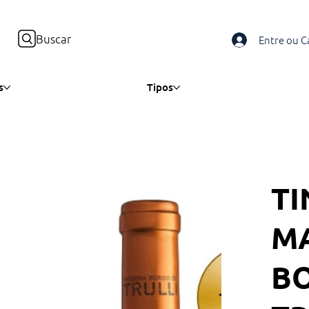
Buscar
Entre ou C
s
Tipos
TI
M
BO