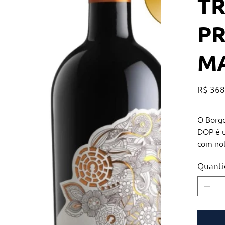
TR
PR
M
Preço
R$ 368
O Borgo
DOP é u
com not
sândalo
Quanti
redondo
ser apr
toques 
por Luc
destaqu