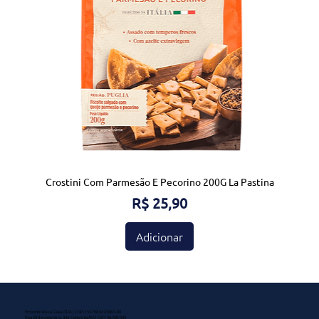
Crostini Com Parmesão E Pecorino 200G La Pastina
Preço
R$ 25,90
Adicionar
Emporio Nossa Casa LTDA | CNPJ: 55.798.647/0001-00
Rua 20 de setembro, 346, Centro, Ijuí/RS | CEP: 98.700-000