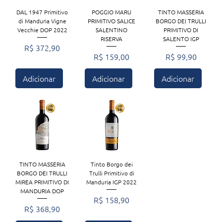
DAL 1947 Primitivo
POGGIO MARU
TINTO MASSERIA
di Manduria Vigne
PRIMITIVO SALICE
BORGO DEI TRULLI
Vecchie DOP 2022
SALENTINO
PRIMITIVO DI
RISERVA
SALENTO IGP
Preço
R$ 372,90
Preço
Preço
R$ 159,00
R$ 99,90
Adicionar
Adicionar
Adicionar
TINTO MASSERIA
Tinto Borgo dei
BORGO DEI TRULLI
Trulli Primitivo di
MIREA PRIMITIVO DI
Manduria IGP 2022
MANDURIA DOP
Preço
R$ 158,90
Preço
R$ 368,90