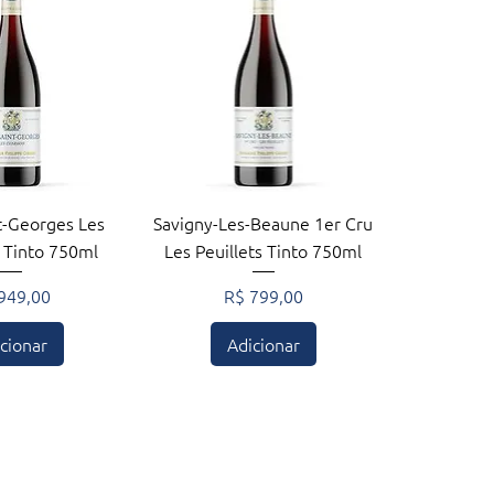
zação rápida
Visualização rápida
t-Georges Les
Savigny-Les-Beaune 1er Cru
 Tinto 750ml
Les Peuillets Tinto 750ml
ço
Preço
949,00
R$ 799,00
cionar
Adicionar