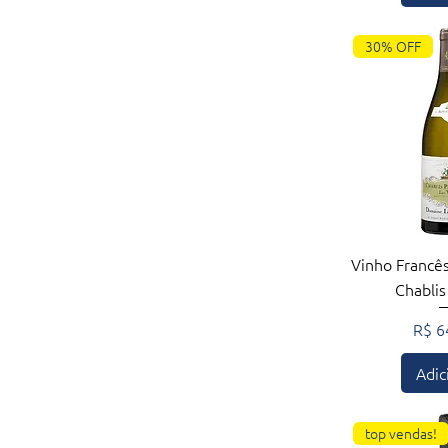
30% OFF
Visualiza
Vinho Francês
Chablis
Preç
R$ 6
Adic
top vendas!