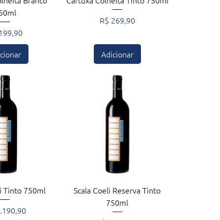
lheita Branco
Cartuxa Colheita Tinto 750ml
50ml
Preço
R$ 269,90
ço
199,90
cionar
Adicionar
zação rápida
Visualização rápida
i Tinto 750ml
Scala Coeli Reserva Tinto
750ml
o
.190,90