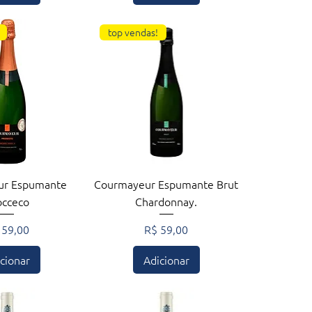
top vendas!
zação rápida
Visualização rápida
ur Espumante
Courmayeur Espumante Brut
occeco
Chardonnay.
eço
Preço
 59,00
R$ 59,00
cionar
Adicionar