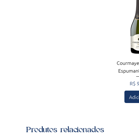
Visualiza
Courmaye
Espumant
Pre
R$ 
Adic
Produtos relacionados