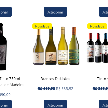
ionar
Adicionar
Adi
Novidade
Novidade
ção rápida
Visualização rápida
Visuali
Tinto 750ml -
Brancos Distintos
Tinto 
ual de Madeira
Preço normal
Preço promocional
Preço no
R$ 669,90
R$ 535,92
R$ 255,
690,00
ionar
Adicionar
Adi