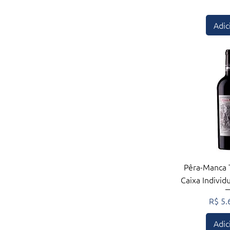
Adic
Visualiza
Pêra-Manca 
Caixa Individ
Preço
R$ 5.
Adic