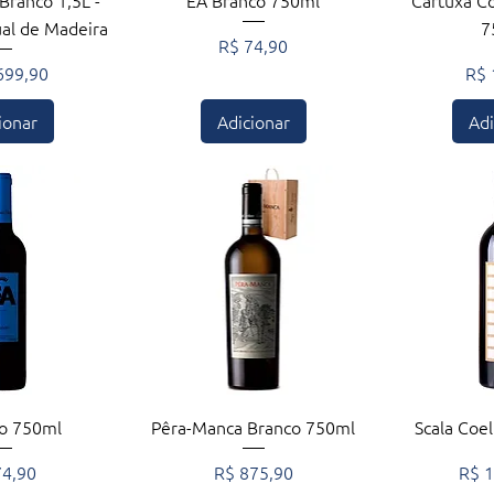
Branco 1,5L -
EA Branco 750ml
Cartuxa Co
ual de Madeira
7
Preço
R$ 74,90
Pre
699,90
R$ 
ionar
Adicionar
Adi
ção rápida
Visualização rápida
Visuali
to 750ml
Pêra-Manca Branco 750ml
Scala Coel
ço
Preço
Preç
74,90
R$ 875,90
R$ 1