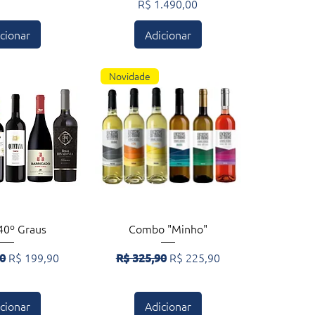
Preço
R$ 1.490,00
cionar
Adicionar
Novidade
zação rápida
Visualização rápida
40º Graus
Combo "Minho"
rmal
Preço promocional
Preço normal
Preço promocional
90
R$ 199,90
R$ 325,90
R$ 225,90
cionar
Adicionar