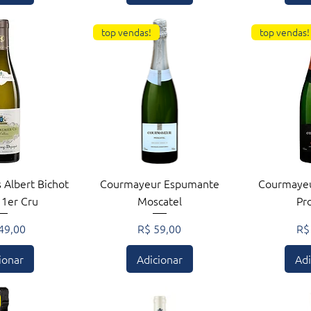
top vendas!
top vendas!
ção rápida
Visualização rápida
Visuali
 Albert Bichot
Courmayeur Espumante
Courmaye
 1er Cru
Moscatel
Pr
o
Preço
Pr
49,00
R$ 59,00
R$
ionar
Adicionar
Adi