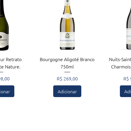
ção rápida
Visualização rápida
Visuali
ur Retrato
Bourgogne Aligoté Branco
Nuits-Sain
e Nature.
750ml
Charmois
ço
Preço
Pre
98,00
R$ 269,00
R$ 
ionar
Adicionar
Adi